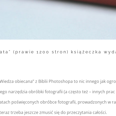
ła” (prawie 1200 stron) książeczka wyd
Wiedza obiecana” z Biblii Photoshopa to nic innego jak ogr
narzędzia obróbki fotografii (a często też – innych prac 
tach poświęconych obróbce fotografii, prowadzonych w ra
eraz trzeba jeszcze zmusić się do przeczytania całości.