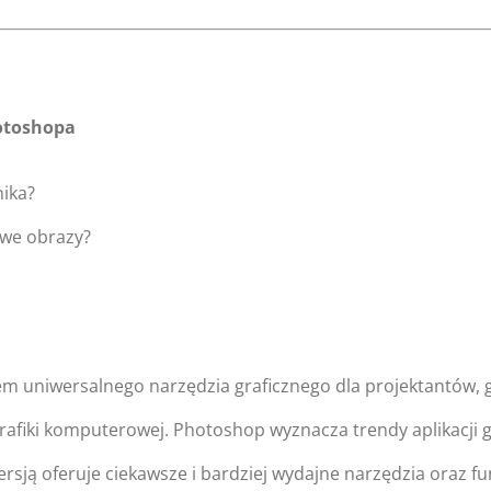
otoshopa
nika?
owe obrazy?
 uniwersalnego narzędzia graficznego dla projektantów, gr
afiki komputerowej. Photoshop wyznacza trendy aplikacji gr
ersją oferuje ciekawsze i bardziej wydajne narzędzia oraz f