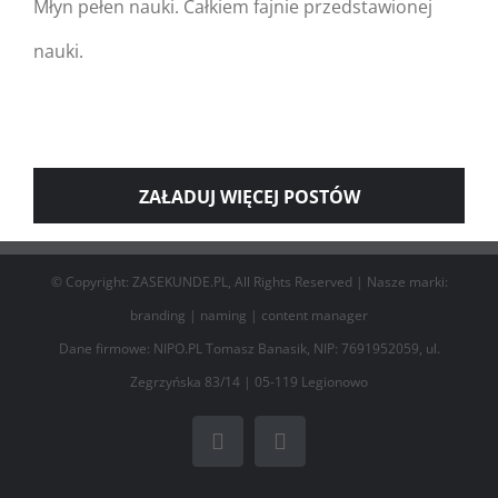
Młyn pełen nauki. Całkiem fajnie przedstawionej
Daj się “zmielić” w Młynie
nauki.
Wiedzy!
ZAŁADUJ WIĘCEJ POSTÓW
© Copyright: ZASEKUNDE.PL, All Rights Reserved | Nasze marki:
branding
|
naming
|
content manager
Dane firmowe: NIPO.PL Tomasz Banasik, NIP: 7691952059, ul.
Zegrzyńska 83/14 | 05-119 Legionowo
Facebook
Email