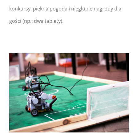
konkursy, piękna pogoda i niegłupie nagrody dla
SGGW
gości (np.: dwa tablety).
Warning
: Undefined
property:
FusionBuilder::$post_card_data
in
/home/nipo/domains/zasekunde.
content/themes/Avada/includes/
on line
162
Warning
: Trying to access
array offset on null in
/home/nipo/domains/zasekunde.