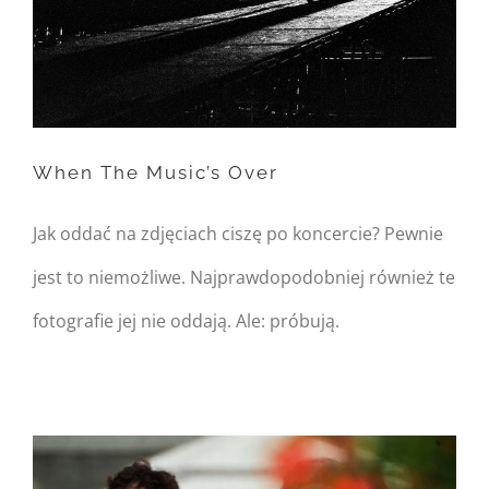
Warning
: Trying to access
array offset on null in
/home/nipo/domains/zasekunde.
When The Music’s Over
content/themes/Avada/includes/
on line
162
Jak oddać na zdjęciach ciszę po koncercie? Pewnie
When The Music’s Over
jest to niemożliwe. Najprawdopodobniej również te
fotografie jej nie oddają. Ale: próbują.
Warning
: Undefined
property:
FusionBuilder::$post_card_data
in