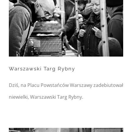
content/themes/Avada/includes/
on line
162
Warning
: Trying to access
array offset on null in
/home/nipo/domains/zasekunde.
Warszawski Targ Rybny
content/themes/Avada/includes/
on line
162
Dziś, na Placu Powstańców Warszawy zadebiutował
Warszawski Targ Rybny
niewielki, Warszawski Targ Rybny.
Warning
: Undefined
property:
FusionBuilder::$post_card_data