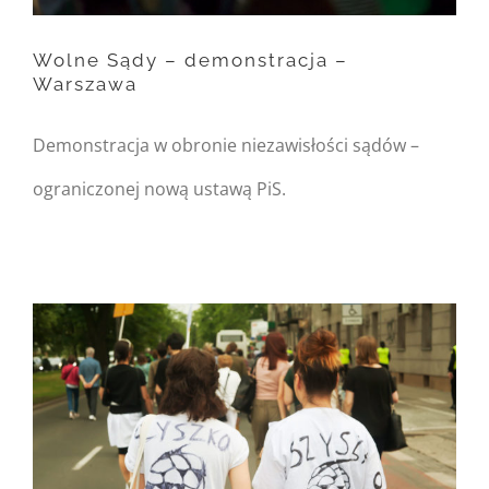
/home/nipo/domains/zasekunde.
content/themes/Avada/includes/
Wolne Sądy – demonstracja –
Warszawa
on line
162
Wolne Sądy – demonstracja
Demonstracja w obronie niezawisłości sądów –
– Warszawa
ograniczonej nową ustawą PiS.
Warning
: Undefined
property:
FusionBuilder::$post_card_data
in
/home/nipo/domains/zasekunde.
content/themes/Avada/includes/
on line
162