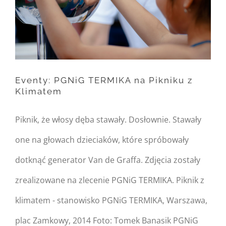
Warning
: Trying to access
array offset on null in
/home/nipo/domains/zasekunde.
content/themes/Avada/includes/
Eventy: PGNiG TERMIKA na Pikniku z
Klimatem
on line
162
Eventy: PGNiG TERMIKA na
Piknik, że włosy dęba stawały. Dosłownie. Stawały
Pikniku z Klimatem
one na głowach dzieciaków, które spróbowały
dotknąć generator Van de Graffa. Zdjęcia zostały
zrealizowane na zlecenie PGNiG TERMIKA. Piknik z
klimatem - stanowisko PGNiG TERMIKA, Warszawa,
plac Zamkowy, 2014 Foto: Tomek Banasik PGNiG