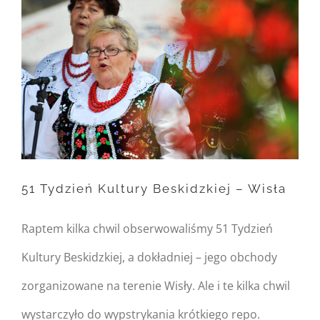
/home/nipo/domains/zasekunde.
content/themes/Avada/includes/
on line
162
Warning
: Trying to access
array offset on null in
/home/nipo/domains/zasekunde.
content/themes/Avada/includes/
51 Tydzień Kultury Beskidzkiej – Wisła
on line
162
51 Tydzień Kultury
Raptem kilka chwil obserwowaliśmy 51 Tydzień
Beskidzkiej – Wisła
Kultury Beskidzkiej, a dokładniej – jego obchody
zorganizowane na terenie Wisły. Ale i te kilka chwil
wystarczyło do wypstrykania krótkiego repo.