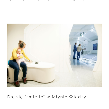
Warning
: Undefined
property:
FusionBuilder::$post_card_data
in
/home/nipo/domains/zasekunde.
content/themes/Avada/includes/
on line
162
Warning
: Trying to access
array offset on null in
/home/nipo/domains/zasekunde.
content/themes/Avada/includes/
Daj się “zmielić” w Młynie Wiedzy!
on line
162