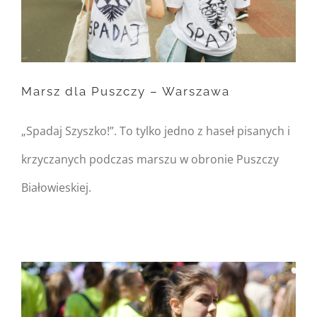
Warning
: Trying to access
array offset on null in
/home/nipo/domains/zasekunde.
content/themes/Avada/includes/
Marsz dla Puszczy – Warszawa
on line
162
„Spadaj Szyszko!”. To tylko jedno z haseł pisanych i
Marsz dla Puszczy –
krzyczanych podczas marszu w obronie Puszczy
Warszawa
Białowieskiej.
Warning
: Undefined
property:
FusionBuilder::$post_card_data
in
/home/nipo/domains/zasekunde.