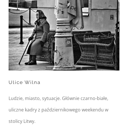
in
/home/nipo/domains/zasekunde.
content/themes/Avada/includes/
on line
162
Warning
: Trying to access
array offset on null in
/home/nipo/domains/zasekunde.
Ulice Wilna
content/themes/Avada/includes/
on line
162
Ludzie, miasto, sytuacje. Głównie czarno-białe,
Ulice Wilna
uliczne kadry z październikowego weekendu w
stolicy Litwy.
Warning
: Undefined