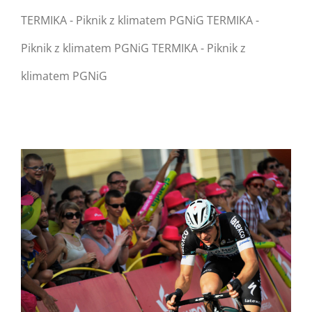
TERMIKA - Piknik z klimatem PGNiG TERMIKA -
Piknik z klimatem PGNiG TERMIKA - Piknik z
klimatem PGNiG
Warning
: Undefined
property:
FusionBuilder::$post_card_data
in
/home/nipo/domains/zasekunde.
content/themes/Avada/includes/
on line
162
Warning
: Trying to access
array offset on null in