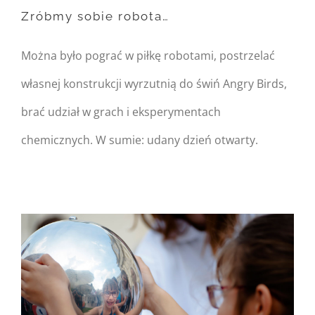
Zróbmy sobie robota…
content/themes/Avada/includes/
on line
162
Można było pograć w piłkę robotami, postrzelać
Zróbmy sobie robota…
własnej konstrukcji wyrzutnią do świń Angry Birds,
brać udział w grach i eksperymentach
chemicznych. W sumie: udany dzień otwarty.
Warning
: Undefined
property:
FusionBuilder::$post_card_data
in
/home/nipo/domains/zasekunde.
content/themes/Avada/includes/
on line
162