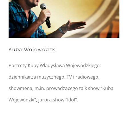
on line
162
Warning
: Trying to access
array offset on null in
Kuba Wojewódzki
/home/nipo/domains/zasekunde.
content/themes/Avada/includes/
Portrety Kuby Władysława Wojewódzkiego;
on line
162
dziennikarza muzycznego, TV i radiowego,
Kuba Wojewódzki
showmena, m.in. prowadzącego talk show “Kuba
Wojewódzki”, jurora show “Idol”.