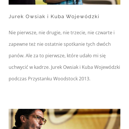
/home/nipo/domains/zasekunde.
content/themes/Avada/includes/
Jurek Owsiak i Kuba Wojewódzki
on line
162
Nie pierwsze, nie drugie, nie trzecie, nie czwarte i
Jurek Owsiak i Kuba
zapewne też nie ostatnie spotkanie tych dwóch
Wojewódzki
panów. Ale za to pierwsze, które udało mi się
uchwycić w kadrze. Jurek Owsiak i Kuba Wojewódzki
podczas Przystanku Woodstock 2013.
Warning
: Undefined
property:
FusionBuilder::$post_card_data
in
/home/nipo/domains/zasekunde.
content/themes/Avada/includes/