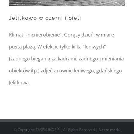
/home/nipo/domains/zasekunde.
Jelitkowo w czerni i bieli
content/themes/Avada/includes/
on line
162
Klimat: “nicnierobienie”. Gorący dzień; w miarę
Jelitkowo w czerni i bieli
pusta plażą. W efekcie tylko kilka “leniwych”
(żadnego biegania za kadrami, żadnego zmieniania
obiektów itp.) zdjęć z równie leniwego, gdańskiego
Jelitkowa.
© Copyright: ZASEKUNDE.PL, All Rights Reserved | Nasze marki: