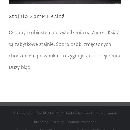
/home/nipo/domains/zasekunde.
Stajnie Zamku Książ
content/themes/Avada/includes/
on line
162
Osobnym obiektem do zwiedzenia na Zamku Książ
Stajnie Zamku Książ
są zabytkowe stajnie. Sporo osób, zmęczonych
chodzeniem po zamku – rezygnuje z ich obejrzenia.
Duży błąd.
© Copyright: ZASEKUNDE.PL, All Rights Reserved | Nasze marki:
branding
|
naming
|
content manager