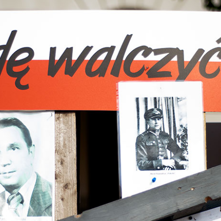
ndefined property: FusionBuilder::$post_
nipo/domains/zasekunde.pl/public_h
ada/includes/lib/inc/templates/roll
ning
: Trying to access array offset on nu
nipo/domains/zasekunde.pl/public_h
ada/includes/lib/inc/templates/roll