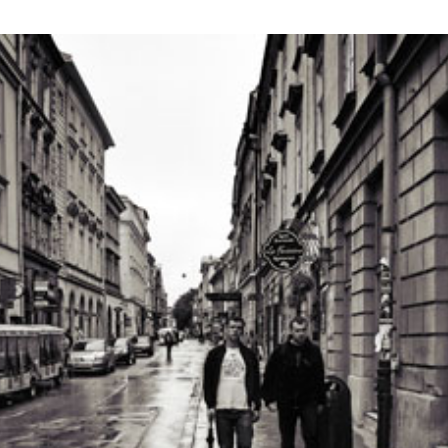
ndefined property: FusionBuilder::$post_
nipo/domains/zasekunde.pl/public_h
ada/includes/lib/inc/templates/roll
ning
: Trying to access array offset on nu