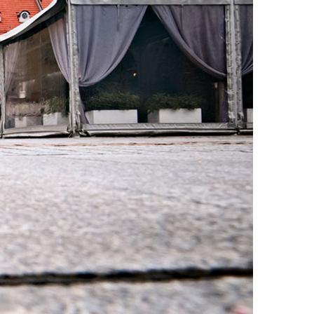
card_data in
tml/wp-
over.php
on line
162
ll in
tml/wp-
over.php
on line
162