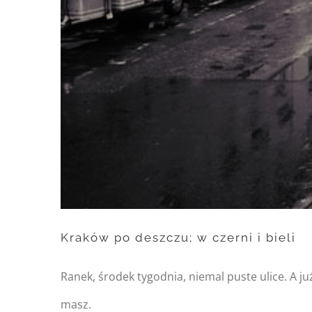
/home/
content/themes/Av
Kraków po deszczu; w czerni i bieli
Ranek, środek tygodnia, niemal puste ulice. A ju
masz.