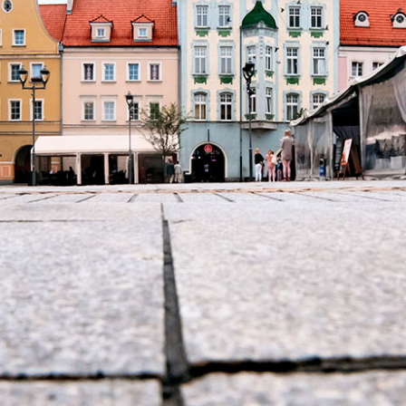
ndefined property: FusionBuilder::$post_
nipo/domains/zasekunde.pl/public_h
ada/includes/lib/inc/templates/roll
ning
: Trying to access array offset on nu
nipo/domains/zasekunde.pl/public_h
ada/includes/lib/inc/templates/roll
Gliwice – Stare Miasto