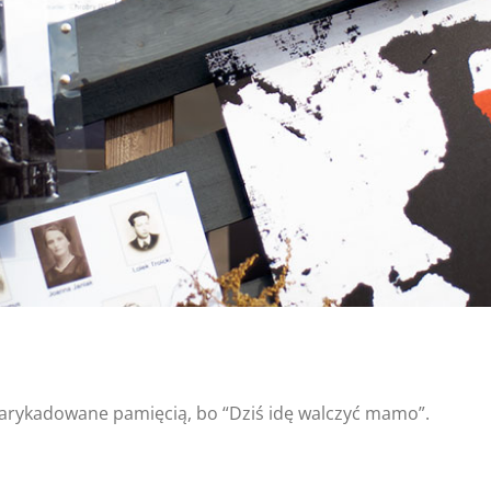
Barykada Pamięci
rykadowane pamięcią, bo “Dziś idę walczyć mamo”.