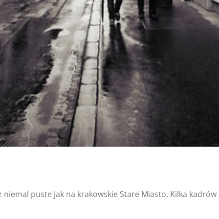
nipo/domains/zasekunde.pl/public_h
ada/includes/lib/inc/templates/roll
Kraków po deszczu; w czerni i bieli
ż niemal puste jak na krakowskie Stare Miasto. Kilka kadrów s