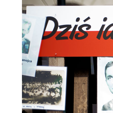
Warning
: U
/home/
content/themes/Av
War
/home/
content/themes/Av