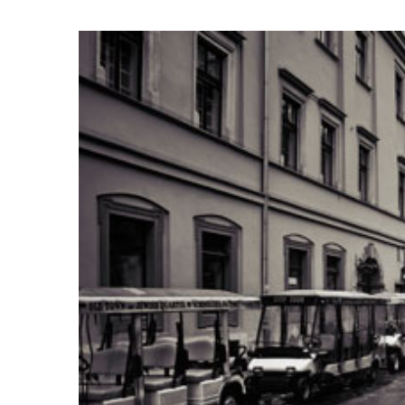
Warning
: U
/home/
content/themes/Av
War