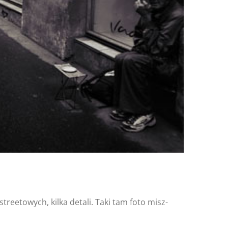
tml/wp-
over.php
on line
162
treetowych, kilka detali. Taki tam foto misz-