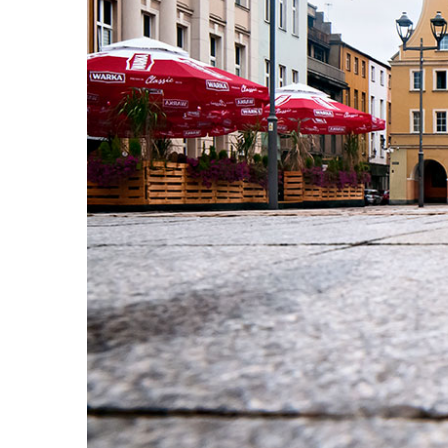
Warning
: U
/home/
content/themes/Av
War
/home/
content/themes/Av