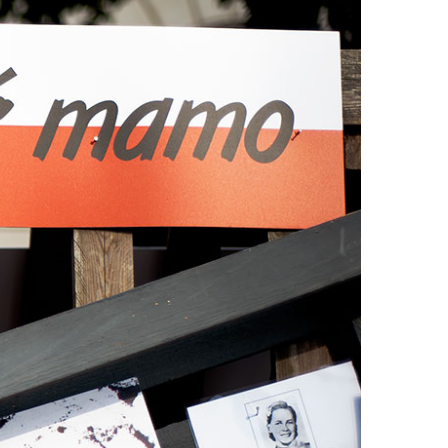
card_data in
tml/wp-
over.php
on line
162
ll in
tml/wp-
over.php
on line
162