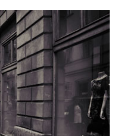
card_data in
tml/wp-
over.php
on line
162
ll in