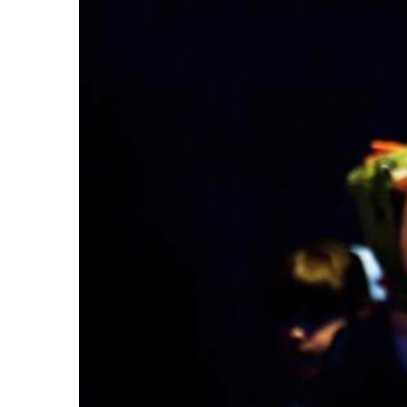
Warning
: U
/home/
content/themes/Av
War
/home/
content/themes/Av