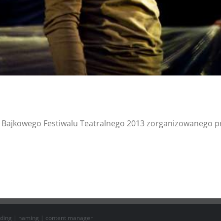
ń Bajkowego Festiwalu Teatralnego 2013 zorganizowanego pr
ding
|
naming
|
content manager