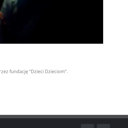
zez fundację “Dzieci Dzieciom”.