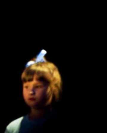
card_data in
tml/wp-
over.php
on line
162
ll in
tml/wp-
over.php
on line
162