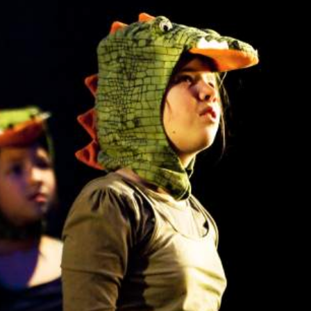
ndefined property: FusionBuilder::$post_
nipo/domains/zasekunde.pl/public_h
ada/includes/lib/inc/templates/roll
ning
: Trying to access array offset on nu
nipo/domains/zasekunde.pl/public_h
ada/includes/lib/inc/templates/roll
Bajkowy Festiwal Teatralny 2013