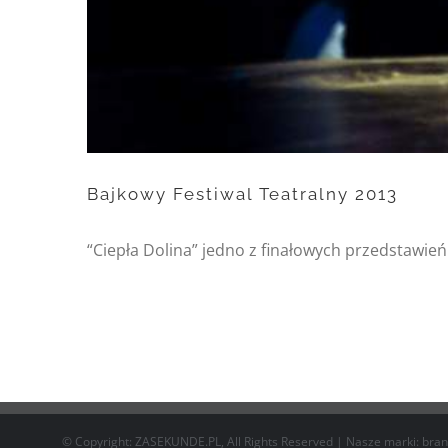
Bajkowy Festiwal Teatralny 2013
“Ciepła Dolina” jedno z finałowych przedstawie
© Copyright: ZASEKUNDE.PL, All Rights Reserved | Nasze marki:
bran