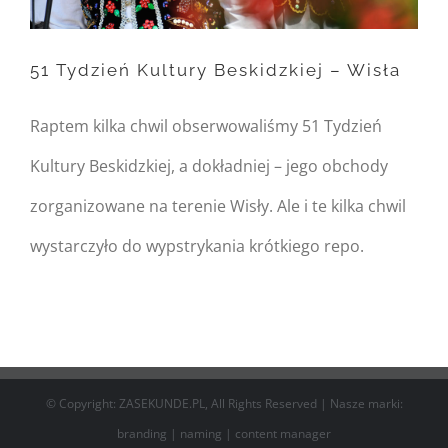
/home/nipo/domains/zasekunde.
content/themes/Avada/includes/
51 Tydzień Kultury Beskidzkiej – Wisła
on line
162
51 Tydzień Kultury
Raptem kilka chwil obserwowaliśmy 51 Tydzień
Beskidzkiej – Wisła
Kultury Beskidzkiej, a dokładniej – jego obchody
zorganizowane na terenie Wisły. Ale i te kilka chwil
wystarczyło do wypstrykania krótkiego repo.
© Copyright: ZASEKUNDE.PL, All Rights Reserved | Nasze marki:
branding
|
naming
|
content manager