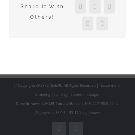
LinkedIn
Tumblr
Pinterest
Share It With
Others!
Vk
Email
© Copyright: ZASEKUNDE.PL, All Rights Reserved | Nasze marki:
branding
|
naming
|
content manager
Dane firmowe: NIPO.PL Tomasz Banasik, NIP: 7691952059, ul.
Zegrzyńska 83/14 | 05-119 Legionowo
Facebook
Email