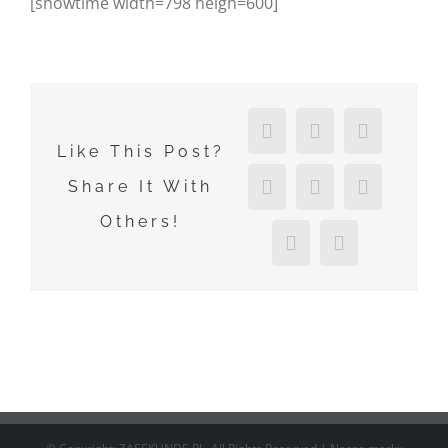
[showtime width=798 heigh=600]
Facebook
X
Reddit
Like This Post?
LinkedIn
Tumblr
Pinterest
Share It With
Others!
Vk
Email