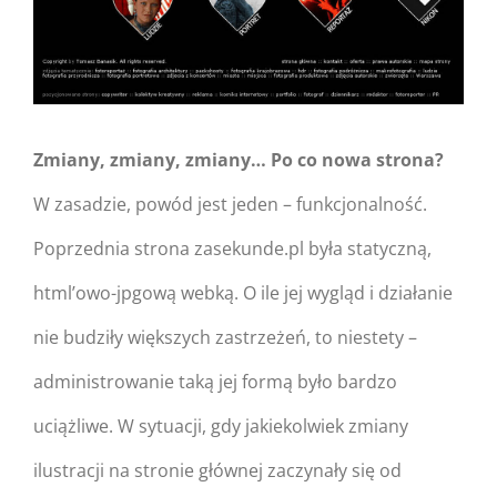
Zmiany, zmiany, zmiany… Po co nowa strona?
W zasadzie, powód jest jeden – funkcjonalność.
Poprzednia strona zasekunde.pl była statyczną,
html’owo-jpgową webką. O ile jej wygląd i działanie
nie budziły większych zastrzeżeń, to niestety –
administrowanie taką jej formą było bardzo
uciążliwe. W sytuacji, gdy jakiekolwiek zmiany
ilustracji na stronie głównej zaczynały się od