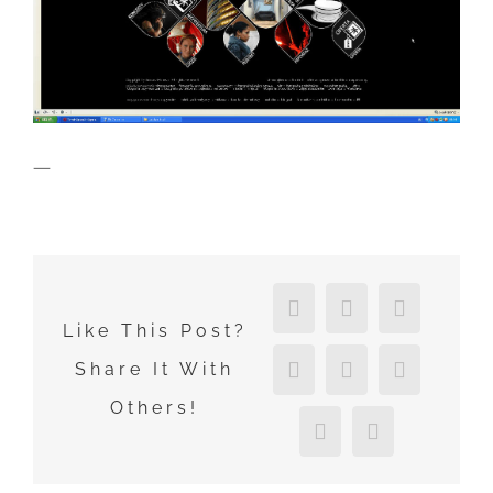
—
Facebook
X
Reddit
Like This Post?
LinkedIn
Tumblr
Pinterest
Share It With
Others!
Vk
Email