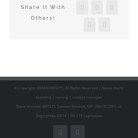
LinkedIn
Tumblr
Pinterest
Share It With
Others!
Vk
Email
© Copyright: ZASEKUNDE.PL, All Rights Reserved | Nasze marki:
branding
|
naming
|
content manager
Dane firmowe: NIPO.PL Tomasz Banasik, NIP: 7691952059, ul.
Zegrzyńska 83/14 | 05-119 Legionowo
Facebook
Email