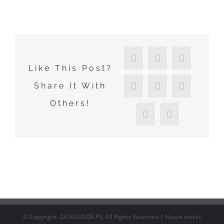
Facebook
X
Reddit
Like This Post?
LinkedIn
Tumblr
Pinterest
Share It With
Others!
Vk
Email
© Copyright: ZASEKUNDE.PL, All Rights Reserved | Nasze marki: