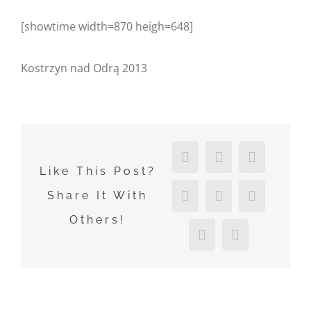
[showtime width=870 heigh=648]
Kostrzyn nad Odrą 2013
Facebook
X
Reddit
Like This Post?
LinkedIn
Tumblr
Pinterest
Share It With
Others!
Vk
Email