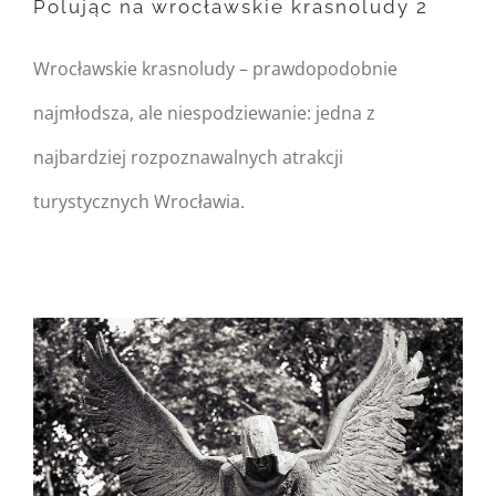
Polując na wrocławskie krasnoludy 2
on line
162
Wrocławskie krasnoludy – prawdopodobnie
Polując na wrocławskie
najmłodsza, ale niespodziewanie: jedna z
krasnoludy 2
najbardziej rozpoznawalnych atrakcji
turystycznych Wrocławia.
Warning
: Undefined
property:
FusionBuilder::$post_card_data
in
/home/nipo/domains/zasekunde.
content/themes/Avada/includes/
on line
162