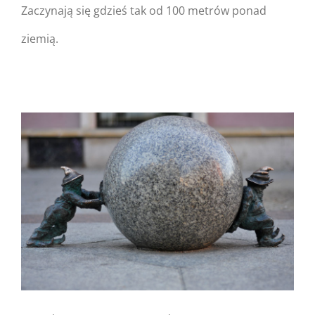
Zaczynają się gdzieś tak od 100 metrów ponad
ziemią.
Warning
: Undefined
property:
FusionBuilder::$post_card_data
in
/home/nipo/domains/zasekunde.
content/themes/Avada/includes/
on line
162
Warning
: Trying to access
array offset on null in
/home/nipo/domains/zasekunde.
content/themes/Avada/includes/