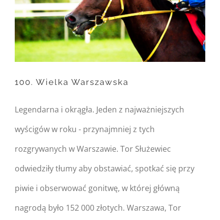
Warning
: Trying to access
array offset on null in
/home/nipo/domains/zasekunde.
100. Wielka Warszawska
content/themes/Avada/includes/
on line
162
Legendarna i okrągła. Jeden z najważniejszych
100. Wielka Warszawska
wyścigów w roku - przynajmniej z tych
rozgrywanych w Warszawie. Tor Służewiec
odwiedziły tłumy aby obstawiać, spotkać się przy
piwie i obserwować gonitwę, w której główną
nagrodą było 152 000 złotych. Warszawa, Tor