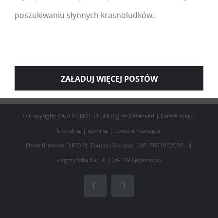
poszukiwaniu słynnych krasnoludków.
ZAŁADUJ WIĘCEJ POSTÓW
© Copyright: ZASEKUNDE.PL, All Rights Reserved | Nasze marki:
branding
|
naming
|
content manager
Dane firmowe: NIPO.PL Tomasz Banasik, NIP: 7691952059, ul.
Zegrzyńska 83/14 | 05-119 Legionowo
Facebook
Email