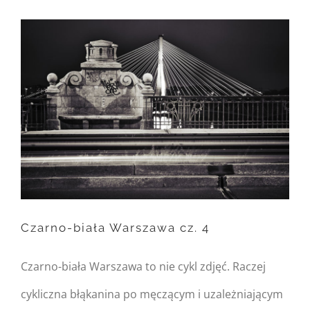
FusionBuilder::$post_card_data
in
/home/nipo/domains/zasekunde.
content/themes/Avada/includes/
on line
162
Warning
: Trying to access
array offset on null in
/home/nipo/domains/zasekunde.
Czarno-biała Warszawa cz. 4
content/themes/Avada/includes/
on line
162
Czarno-biała Warszawa to nie cykl zdjęć. Raczej
Czarno-biała Warszawa cz. 4
cykliczna błąkanina po męczącym i uzależniającym