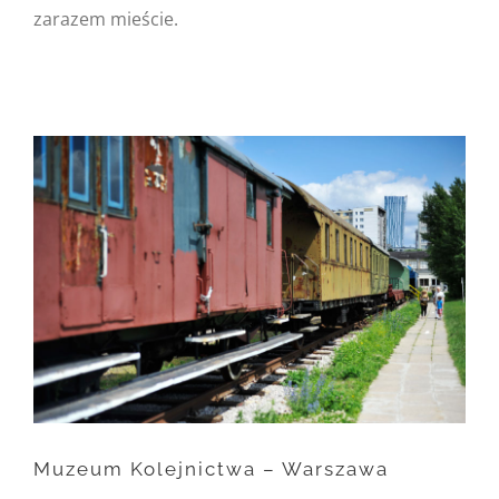
zarazem mieście.
Warning
: Undefined
property:
FusionBuilder::$post_card_data
in
/home/nipo/domains/zasekunde.
content/themes/Avada/includes/
on line
162
Warning
: Trying to access
array offset on null in
/home/nipo/domains/zasekunde.
content/themes/Avada/includes/
Muzeum Kolejnictwa – Warszawa
on line
162