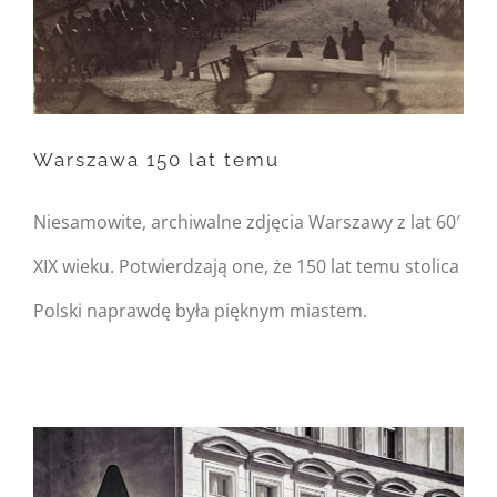
Warning
: Trying to access
array offset on null in
/home/nipo/domains/zasekunde.
content/themes/Avada/includes/
on line
162
Warszawa 150 lat temu
Warszawa 150 lat temu
Niesamowite, archiwalne zdjęcia Warszawy z lat 60′
XIX wieku. Potwierdzają one, że 150 lat temu stolica
Polski naprawdę była pięknym miastem.
Warning
: Undefined
property:
FusionBuilder::$post_card_data
in
/home/nipo/domains/zasekunde.