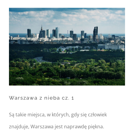
FusionBuilder::$post_card_data
in
/home/nipo/domains/zasekunde.
content/themes/Avada/includes/
on line
162
Warning
: Trying to access
array offset on null in
/home/nipo/domains/zasekunde.
Warszawa z nieba cz. 1
content/themes/Avada/includes/
on line
162
Są takie miejsca, w których, gdy się człowiek
Warszawa z nieba cz. 1
znajduje, Warszawa jest naprawdę piękna.