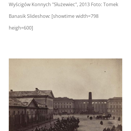
Wyścigów Konnych "Służewiec", 2013 Foto: Tomek
Banasik Slideshow: [showtime width=798
heigh=600]
Warning
: Undefined
property:
FusionBuilder::$post_card_data
in
/home/nipo/domains/zasekunde.
content/themes/Avada/includes/
on line
162