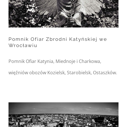
Warning
: Trying to access
array offset on null in
/home/nipo/domains/zasekunde.
content/themes/Avada/includes/
Pomnik Ofiar Zbrodni Katyńskiej we
Wrocławiu
on line
162
Pomnik Ofiar Zbrodni
Pomnik Ofiar Katynia, Miednoje i Charkowa,
Katyńskiej we Wrocławiu
więźniów obozów Kozielsk, Starobielsk, Ostaszków.
Warning
: Undefined
property:
FusionBuilder::$post_card_data
in
/home/nipo/domains/zasekunde.