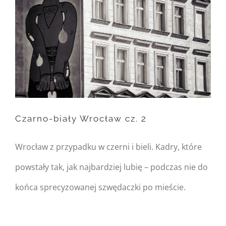
content/themes/Avada/includes/
on line
162
Warning
: Trying to access
array offset on null in
/home/nipo/domains/zasekunde.
Czarno-biały Wrocław cz. 2
content/themes/Avada/includes/
on line
162
Wrocław z przypadku w czerni i bieli. Kadry, które
Czarno-biały Wrocław cz. 2
powstały tak, jak najbardziej lubię – podczas nie do
końca sprecyzowanej szwędaczki po mieście.
Warning
: Undefined
property: