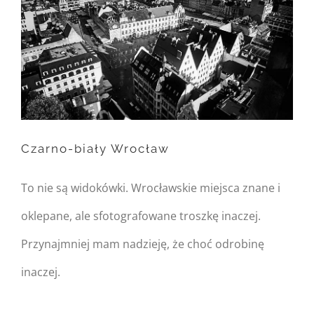
content/themes/Avada/includes/
on line
162
Warning
: Trying to access
array offset on null in
/home/nipo/domains/zasekunde.
Czarno-biały Wrocław
content/themes/Avada/includes/
on line
162
To nie są widokówki. Wrocławskie miejsca znane i
Czarno-biały Wrocław
oklepane, ale sfotografowane troszkę inaczej.
Przynajmniej mam nadzieję, że choć odrobinę
inaczej.
Warning
: Undefined
property: