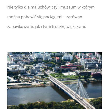
Nie tylko dla maluchów, czyli muzeum w którym
Muzeum Kolejnictwa –
można pobawić się pociągami – zarówno
Warszawa
zabawkowymi, jak i tymi troszkę większymi.
Warning
: Undefined
property:
FusionBuilder::$post_card_data
in
/home/nipo/domains/zasekunde.
content/themes/Avada/includes/
on line
162
Warning
: Trying to access