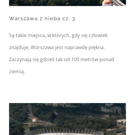
array offset on null in
/home/nipo/domains/zasekunde.
Warszawa z nieba cz. 3
content/themes/Avada/includes/
on line
162
Są takie miejsca, w których, gdy się człowiek
Warszawa z nieba cz. 3
znajduje, Warszawa jest naprawdę piękna.
Zaczynają się gdzieś tak od 100 metrów ponad
ziemią.
Warning
: Undefined
property:
FusionBuilder::$post_card_data
in
/home/nipo/domains/zasekunde.
content/themes/Avada/includes/