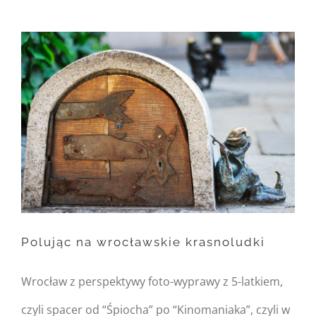
FusionBuilder::$post_card_data
in
/home/nipo/domains/zasekunde.
content/themes/Avada/includes/
on line
162
Warning
: Trying to access
array offset on null in
/home/nipo/domains/zasekunde.
content/themes/Avada/includes/
Polując na wrocławskie krasnoludki
on line
162
Wrocław z perspektywy foto-wyprawy z 5-latkiem,
Polując na wrocławskie
czyli spacer od “Śpiocha” po “Kinomaniaka”, czyli w
krasnoludki