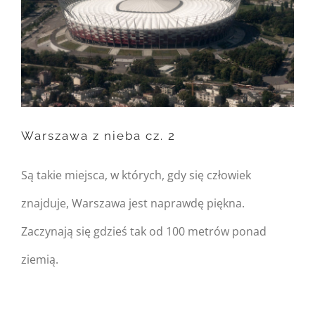
on line
162
Warning
: Trying to access
array offset on null in
/home/nipo/domains/zasekunde.
Warszawa z nieba cz. 2
content/themes/Avada/includes/
on line
162
Są takie miejsca, w których, gdy się człowiek
Warszawa z nieba cz. 2
znajduje, Warszawa jest naprawdę piękna.
Zaczynają się gdzieś tak od 100 metrów ponad
ziemią.
Warning
: Undefined
property: